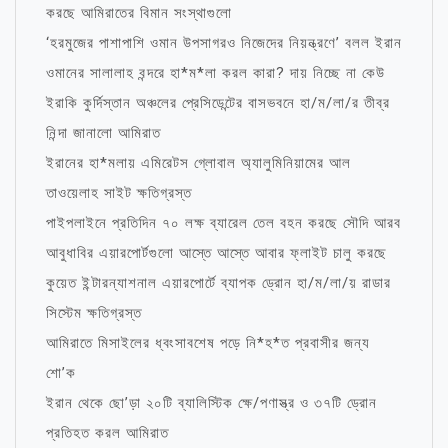
করছে আমিরাতের বিমান সংস্থাগুলো
‘হরমুজের পাশাপাশি ওমান উপসাগরও নিজেদের নিয়ন্ত্রণে’ বলল ইরান
ওমানের সালালাহ বন্দরে হা*ম*লা করল কারা? দায় নিচ্ছে না কেউ
ইরাকি কুর্দিস্তান অঞ্চলের প্রেসিডেন্টের বাসভবনে হা/ম/লা/র তীব্র
নিন্দা জানালো আমিরাত
ইরানের হা*মলায় এমিরেটস গ্লোবাল অ্যালুমিনিয়ামের আল
তাওয়েলাহ সাইট ক্ষতিগ্রস্ত
পাইপলাইনে প্রতিদিন ৭০ লক্ষ ব্যারেল তেল বহন করছে সৌদি আরব
আবুধাবির এয়ারপোর্টগুলো আস্তে আস্তে আবার ফ্লাইট চালু করছে
কুয়েত ইন্টারন্যাশনাল এয়ারপোর্টে ব্যাপক ড্রোন হা/ম/লা/য় রাডার
সিস্টেম ক্ষতিগ্রস্ত
আমিরাতে মিসাইলের ধ্বংসাবশেষ পড়ে নি*হ*ত প্রবাসীর জন্য
শো’ক
ইরান থেকে ছো’ড়া ২০টি ব্যালিস্টিক ক্ষে/পণাস্ত্র ও ৩৭টি ড্রোন
প্রতিহত করল আমিরাত