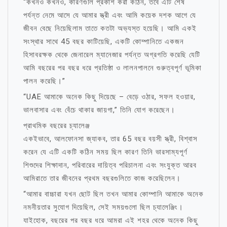
“কখনও কখনও, কারণগুলি প্রকাশ করা কঠিন, তবে এটি শেষ
পর্যন্ত নেমে আসে যে আমার স্ত্রী এবং আমি কয়েক দশক আগে যে
জীবন বেছে নিয়েছিলাম তাতে কতটা অভ্যস্ত হয়েছি। আমি একই
সংস্থার সাথে 45 বছর কাটিয়েছি, একটি কোম্পানিতে একজন
হিসাবরক্ষক থেকে জেনারেল ম্যানেজার পর্যন্ত অগ্রগতি করেছি যেটি
আমি বছরের পর বছর ধরে প্রতিষ্ঠা ও লালনপালনে গুরুত্বপূর্ণ ভূমিকা
পালন করেছি।”
“UAE আমাকে অনেক কিছু দিয়েছে – বেড়ে ওঠার, সফল হওয়ার,
ভালবাসার এবং বেঁচে থাকার জায়গা,” তিনি যোগ করেছেন।
প্রাথমিক বছরের চ্যালেঞ্জ
একইভাবে, আলফোনসা জ্যাকব, তার 65 বছর বয়সী স্ত্রী, বিশ্বাস
করেন যে এটি একটি কঠিন সময় ছিল কারণ তিনি ভারসাম্যপূর্ণ
শিশুদের শিক্ষাদান, পরিবারের দায়িত্ব পরিচালনা এবং সংযুক্ত আরব
আমিরাতে তার জীবনের প্রথম বছরগুলিতে কাজ করেছিলেন।
“আমার বাচ্চারা যখন ছোট ছিল তখন আমার কোম্পানি আমাকে অনেক
নমনীয়তার সুযোগ দিয়েছিল, সেই সময়গুলো ছিল চ্যালেঞ্জিং।
যাইহোক, বছরের পর বছর ধরে আমরা এই শহর থেকে অনেক কিছু