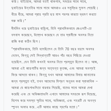
করি। যাইহোক, আমরা যতই থাকলাম, সময়ের সাথে সাথে,
দুবাইয়ের উন্নতির সাথে সাথে আমরাও এর সমৃদ্ধির সুফল পেয়েছি।
ধীরে ধীরে, আমরা প্রায় প্রতি ছয় মাস পরপর ভারতে ভ্রমণ করতে
শুরু করি।”
দীর্ঘদিন ধরে দুবাইয়ের বাসিন্দা, যিনি প্রাথমিকভাবে জেএলটি-তে
বসবাস করেছেন, উল্লেখ করেছেন যে তার স্বামীকে অবসর নিতে
রাজি করা কঠিন ছিল।
“প্রাথমিকভাবে, তিনি বলেছিলেন যে তিনি 70 বছর বয়সে অবসর
নেবেন, কিন্তু সেই সিদ্ধান্তটি আরও পাঁচ বছর পিছিয়ে দেওয়া
হয়েছিল…যেন তিনি কখনই অবসর নিতে প্রস্তুত ছিলেন না। আজ,
আমরা এই জায়গাটির জন্য অত্যন্ত কৃতজ্ঞ, এবং আমরা অবশ্যই
ফিরে আসতে থাকব। কিন্তু যখন আমরা আমাদের বিদায় জানানোর
জন্য প্রস্তুত হই, তখন আবেগের মিশ্রণ অনুভব করা স্বাভাবিক –
আমরা যে জায়গাগুলিতে বারবার গিয়েছি, যাদের সাথে আমরা দেখা
করেছি এবং যে অভিজ্ঞতাগুলি এখানে আমাদের সময়কে রূপ দিয়েছে,
বিশেষ করে সমস্ত স্মৃতির সাথে, অভিজ্ঞতা, এবং শহরটি যে অনন্য
স্পন্দন অফার করে…এটি আমার কাছে স্বর্গের মতো।”