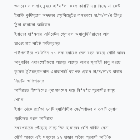
ওমানের সালালাহ বন্দরে হা*ম*লা করল কারা? দায় নিচ্ছে না কেউ
ইরাকি কুর্দিস্তান অঞ্চলের প্রেসিডেন্টের বাসভবনে হা/ম/লা/র তীব্র
নিন্দা জানালো আমিরাত
ইরানের হা*মলায় এমিরেটস গ্লোবাল অ্যালুমিনিয়ামের আল
তাওয়েলাহ সাইট ক্ষতিগ্রস্ত
পাইপলাইনে প্রতিদিন ৭০ লক্ষ ব্যারেল তেল বহন করছে সৌদি আরব
আবুধাবির এয়ারপোর্টগুলো আস্তে আস্তে আবার ফ্লাইট চালু করছে
কুয়েত ইন্টারন্যাশনাল এয়ারপোর্টে ব্যাপক ড্রোন হা/ম/লা/য় রাডার
সিস্টেম ক্ষতিগ্রস্ত
আমিরাতে মিসাইলের ধ্বংসাবশেষ পড়ে নি*হ*ত প্রবাসীর জন্য
শো’ক
ইরান থেকে ছো’ড়া ২০টি ব্যালিস্টিক ক্ষে/পণাস্ত্র ও ৩৭টি ড্রোন
প্রতিহত করল আমিরাত
মধ্যপ্রাচ্যে পৌঁছেছে সাড়ে তিন হাজারের বেশি মার্কিন সেনা
সৌদি আরবে এই সপ্তাহে ১২ হাজার অবৈধ প্রবাসী আ’ট’ক