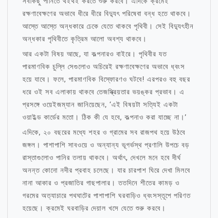
সবকিছু পানিতে থইথই করতে শুরু করবে। এদিকে ক্রমেই
রক্ষণাবেক্ষণের অভাবে ধীরে ধীরে বিদ্যুৎ পরিষেবা বন্ধ হতে থাকবে।
আস্তে আস্তে অন্ধকারে ঢেকে যেতে থাকবে পৃথিবী। সেই বিদ্যুৎহীন
অন্ধকার পৃথিবীতে কৃত্রিম আলো অবশ্য থাকবে।
আর একটা বিষয় আছে, যা কল্পনারও বাইরে। পৃথিবীর যত
পারমাণবিক চুল্লি সেগুলোও অচিরেই রক্ষণাবেক্ষণের অভাবে ধ্বংস
হয়ে যাবে। ফলে, পারমাণবিক বিস্ফোরণও ঘটবে! এরপরও বহু বছর
ধরে ওই সব এলাকায় থাকবে তেজস্ক্রিয়তার ভয়ঙ্কর প্রভাব। এ
প্রসঙ্গে ওয়েইজম্যান জানিয়েছেন, ‘এই বিষয়টা সত্যিই একটা
ওয়াইল্ড কার্ডের মতো। ঠিক কী যে হবে, কল্পনাও করা যাচ্ছে না।’
এদিকে, ২০ বছরের মধ্যে শহর ও গ্রামের সব রাজপথ হয়ে উঠবে
জঙ্গল। পাশাপাশি সাবওয়ে ও অন্যান্য ভূগর্ভস্থ প্রণালি উপচে বড়
রাস্তাগুলোও পানির তলায় থাকবে। অর্থাৎ, দেখলে মনে হবে দীর্ঘ
অনন্ত কোনো নদীর প্রবাহ চলেছে। যার চারপাশ ঘিরে দেখা মিলবে
নানা আকার ও প্রজাতির গাছপালার। ততদিনে শীতের কামড় ও
গরমের অত্যাচারে পথঘাটের পাশাপাশি ঘরবাড়িও ধ্বংসস্তূপে পরিণত
হয়েছে। ক্রমেই ঘরবাড়ির দেয়াল খসে যেতে শুরু করবে।