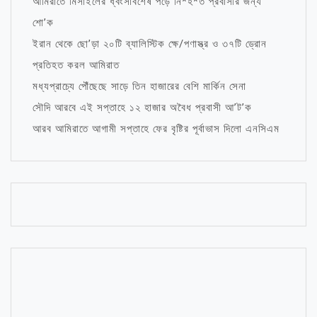
আমিরাতে মিসাইলের ধ্বংসাবশেষ পড়ে নি*হ*ত প্রবাসীর জন্য
শো’ক
ইরান থেকে ছো’ড়া ২০টি ব্যালিস্টিক ক্ষে/পণাস্ত্র ও ৩৭টি ড্রোন
প্রতিহত করল আমিরাত
মধ্যপ্রাচ্যে পৌঁছেছে সাড়ে তিন হাজারের বেশি মার্কিন সেনা
সৌদি আরবে এই সপ্তাহে ১২ হাজার অবৈধ প্রবাসী আ’ট’ক
আরব আমিরাতে আগামী সপ্তাহে ফের বৃষ্টির পূর্বাভাস দিলো এনসিএম