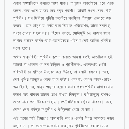
এবার পশুপাখিদের কথাতে আসা যাক। মানুষের অবর্তমানে একে একে
জঙ্গল থেকে এসে হাজির হবে বন্য প্রাণী। তারাই দখল নেবে গোটা
পৃথিবীর। সব মিলিয়ে পৃথিবী ততদিনে স্বস্তির নিশ্বাস ফেলতে শুরু
করবে। তবে মানুষ যা ক্ষতি করে দিয়েছে পরিবেশের, তাতে সবকিছু
শুধরে নেওয়া সহজ নয়। হিসেব বলছে, মোটামুটি ৬৫ হাজার বছর
লাগবে বাতাসে কার্বন-ডাই-অক্সাইডের পরিমাণ সেই আদিম পৃথিবীর
মতো হতে।
অর্থাৎ মানুষবিহীন পৃথিবীর কল্পনা করতে আমরা যতই আতঙ্কিত হই,
আমরা না থাকলে যে সব উদ্ভিদ ও প্রাণীজগৎ, এককথায় গোটা
ধরিত্রীই যে খুশিতে উচ্ছ্বল হয়ে উঠবে, তা বলাই বাহুল্য। তবে,
সেই খুশির আনন্দেও থেকে যাবে কাঁটা। কেননা, কেবল কার্বন-ডাই-
অক্সাইডই নয়, মানুষ অদৃশ্য হয়ে যাওয়ার পরও পৃথিবীর মাথাব্যথার
কারণ হয়ে থাকবে তাদের রেখে যাওয়া বিষবৃক্ষ। দুনিয়াজুড়ে তখনও
থেকে যাবে প্লাস্টিকের পাহাড়। পেট্রোলিয়াম বর্জ্যও থাকবে। তবে,
সেসব শেষ পর্যন্ত অণুজীব ও উদ্ভিদরা খেয়ে ফেলবে।
এই গল্পের স্মার্ট নির্মাণের পাশাপাশি আরও একটা বিষয় আমাদের নজর
এড়ায় না। তা হলো—একেবারে জনশূন্য পৃথিবীতেও কোনও মতে