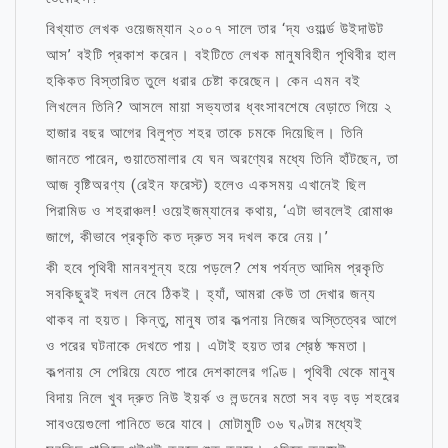
বিখ্যাত লেখক ওয়েজম্যান ২০০৭ সালে তার ‘দ্য ওয়ার্ল্ড উইদাউট
আস’ বইটি প্রকাশ করেন। বইটিতে লেখক মানুষবিহীন পৃথিবীর হাল
হকিকত বিস্তারিত তুলে ধরার চেষ্টা করেছেন। কেন এমন বই
লিখলেন তিনি? আসলে মায়া সভ্যতার ধ্বংসাবশেষে বেড়াতে গিয়ে ২
হাজার বছর আগের বিলুপ্ত শহর তাকে চমকে দিয়েছিল। তিনি
জানতে পারেন, গুয়াতেমালার যে ঘন অরণ্যের মধ্যে তিনি হাঁটছেন, তা
আজ বৃষ্টিঅরণ্য (রেইন ফরেস্ট) হলেও একসময় এখানেই ছিল
পিরামিড ও শহরাঞ্চল! ওয়েইজম্যানের কথায়, ‘এটা ভাবলেই রোমাঞ্চ
জাগে, কীভাবে প্রকৃতি কত দ্রুত সব দখল করে নেয়।’
কী হবে পৃথিবী মানবশূন্য হয়ে পড়লে? শেষ পর্যন্ত আদিম প্রকৃতি
সবকিছুরই দখল নেবে ঠিকই। হ্যাঁ, আমরা কেউ তা দেখার জন্য
থাকব না হয়ত। কিন্তু, মানুষ তার কল্পনায় নিজের অস্তিত্বের আগে
ও পরের ঘটনাকে দেখতে পায়। এটাই হয়ত তার শ্রেষ্ঠ ক্ষমতা।
কল্পনায় সে পেরিয়ে যেতে পারে দেশকালের গণ্ডি। পৃথিবী থেকে মানুষ
বিদায় নিলে খুব দ্রুত নিউ ইয়র্ক ও লন্ডনের মতো সব বড় বড় শহরের
সাবওয়েগুলো পানিতে ভরে যাবে। মোটামুটি ৩৬ ঘণ্টার মধ্যেই