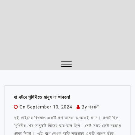
Close
Menu
যা ঘটবে পৃথিবীতে মানুষ না থাকলে!
On
September 10, 2024
By
প্রবাসী
দুই লাইনের বিখ্যাত একটি গল্প আমরা অনেকেই জানি। গল্পটি ছিল,
‘পৃথিবীর শেষ মানুষটি নিজের ঘরে বসে ছিল। সেই সময় কেউ দরজায়
টোকা দিলো।’ এই গল্পে লেখক অতি সূক্ষ্মভাবে একটি প্রশ্ন ছুঁড়ে