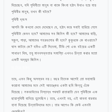
দিয়েছেন, যদি পৃথিবীতে মানুষ না থাকে কিংবা হঠাৎ উধাও হয়ে যায়
পৃথিবীর মানুষ, তখন কী ঘটবে?
পৃথিবী ধ্বংস
আপনি কি কখনো ভেবে দেখেছেন যে, হঠাৎ করে সবাই হারিয়ে গেলে
পৃথিবীটা কেমন হবে? আমাদের সব জিনিস কী হবে? আমাদের বাড়ি,
স্কুল, পাড়া, আমাদের শহরগুলোর কী হবে? কুকুরকে কে খাওয়াবে?
ঘাস কাটবে কে? যদিও এটি সিনেমা, টিভি শো এবং বইয়ের একটি
সাধারণ থিম, তবু মানবসভ্যতার সমাপ্তি এখনও চিন্তা করার মতো
একটি অদ্ভুত জিনিস।
মা নিয়ে উক্তি
তবে, এমন কিছু অসম্ভব নয়। বছর তিনেক আগেই তো মহামারি
করোনা আমাদের মনে সেই আতঙ্কের একটা ছবি কিন্তু এঁকে
দিয়েছে। লকডাউনের নিস্তব্ধ পথঘাট রাতারাতি যেন পৃথিবীকে এক
ছায়াপৃথিবী বানিয়ে তুলেছিল। তবে, এখনই নয়, এই ভাবনা বারবার
হানা দিয়েছে চিন্তাবিদদের মনে। তার আগেও কি কেউ এমনটা
ভেবেছিল?