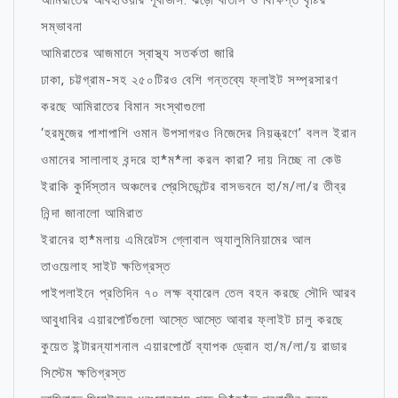
আমিরাতের আবহাওয়ার পূর্বাভাস: ঝড়ো বাতাস ও বিক্ষিপ্ত বৃষ্টির
সম্ভাবনা
আমিরাতের আজমানে স্বাস্থ্য সতর্কতা জারি
ঢাকা, চট্টগ্রাম-সহ ২৫০টিরও বেশি গন্তব্যে ফ্লাইট সম্প্রসারণ
করছে আমিরাতের বিমান সংস্থাগুলো
‘হরমুজের পাশাপাশি ওমান উপসাগরও নিজেদের নিয়ন্ত্রণে’ বলল ইরান
ওমানের সালালাহ বন্দরে হা*ম*লা করল কারা? দায় নিচ্ছে না কেউ
ইরাকি কুর্দিস্তান অঞ্চলের প্রেসিডেন্টের বাসভবনে হা/ম/লা/র তীব্র
নিন্দা জানালো আমিরাত
ইরানের হা*মলায় এমিরেটস গ্লোবাল অ্যালুমিনিয়ামের আল
তাওয়েলাহ সাইট ক্ষতিগ্রস্ত
পাইপলাইনে প্রতিদিন ৭০ লক্ষ ব্যারেল তেল বহন করছে সৌদি আরব
আবুধাবির এয়ারপোর্টগুলো আস্তে আস্তে আবার ফ্লাইট চালু করছে
কুয়েত ইন্টারন্যাশনাল এয়ারপোর্টে ব্যাপক ড্রোন হা/ম/লা/য় রাডার
সিস্টেম ক্ষতিগ্রস্ত