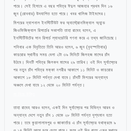
পারে। সেই হিসাবে এ বছর পবিত্র ঈদুল আজহার প্রথম দিন ১৬
জুন (রোববার) উদযাপিত হতে পারে। খবর খালিজ টাইমসের।
মিশরের ন্যাশনাল ইনস্টিটিউট ফর অ্যাস্ট্রোনমিক্যাল অ্যান্ড
জিওফিজিক্যাল রিসার্চের সভাপতি তাহা রাবেহ বলেন, এ
ইনস্টিটিউটের সান রিসার্চ ল্যাবরেটরি গণনা করে এ তথ্য জানিয়েছে।
শনিবার এক বিবৃতিতে তিনি আরও বলেন, ৬ জুন (বৃহস্পতিবার)
কায়রোর স্থানীয় সময় বেলা ২টা ৩৯ মিনিটে জিলহজ মাসের চাঁদ
উঠবে। দিনটি পবিত্র জিলকদ মাসের ২৯ তারিখ। ওই দিন সূর্যাস্তের
পর নতুন চাঁদ পবিত্র মক্কা নগরীর আকাশে ১১ মিনিট ও কায়রোর
আকাশে ১৮ মিনিট পর্যন্ত দেখা যাবে। চাঁদটি মিশরের অন্যান্য
অঞ্চলে দেখা যাবে ১২ থেকে ২০ মিনিট পর্যন্ত।
মা নিয়ে উক্তি
তাহা রাবেহ আরও বলেন, একই দিন সূর্যাস্তের পর বিভিন্ন আরব ও
অন্যান্য দেশে নতুন চাঁদ ১ থেকে ২৮ মিনিট পর্যন্ত দৃশ্যমান হতে
পারে। তবে কুয়ালালামপুর ও জাকার্তায় এ চাঁদ সূর্যাস্তের যথাক্রমে ৯
ও ১৪ মিনিট আগে ডুবে যেতে পারে। ফলে ওই দিন রাতে এসব স্থানে