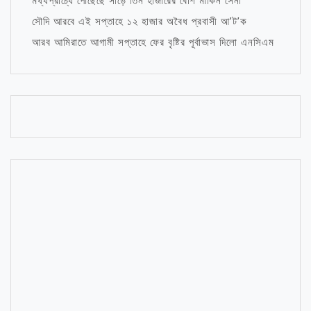
মধ্যপ্রাচ্যে পৌঁছেছে সাড়ে তিন হাজারের বেশি মার্কিন সেনা
সৌদি আরবে এই সপ্তাহে ১২ হাজার অবৈধ প্রবাসী আ’ট’ক
আরব আমিরাতে আগামী সপ্তাহে ফের বৃষ্টির পূর্বাভাস দিলো এনসিএম