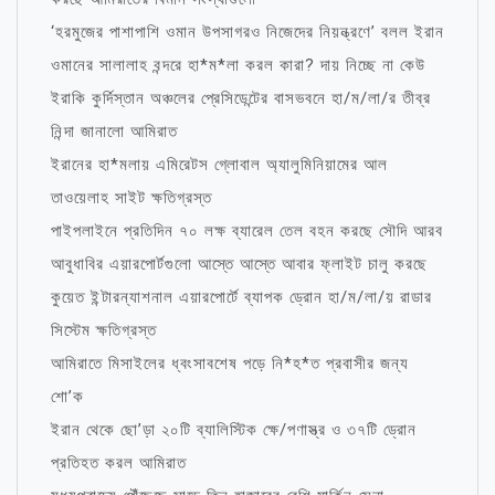
‘হরমুজের পাশাপাশি ওমান উপসাগরও নিজেদের নিয়ন্ত্রণে’ বলল ইরান
ওমানের সালালাহ বন্দরে হা*ম*লা করল কারা? দায় নিচ্ছে না কেউ
ইরাকি কুর্দিস্তান অঞ্চলের প্রেসিডেন্টের বাসভবনে হা/ম/লা/র তীব্র
নিন্দা জানালো আমিরাত
ইরানের হা*মলায় এমিরেটস গ্লোবাল অ্যালুমিনিয়ামের আল
তাওয়েলাহ সাইট ক্ষতিগ্রস্ত
পাইপলাইনে প্রতিদিন ৭০ লক্ষ ব্যারেল তেল বহন করছে সৌদি আরব
আবুধাবির এয়ারপোর্টগুলো আস্তে আস্তে আবার ফ্লাইট চালু করছে
কুয়েত ইন্টারন্যাশনাল এয়ারপোর্টে ব্যাপক ড্রোন হা/ম/লা/য় রাডার
সিস্টেম ক্ষতিগ্রস্ত
আমিরাতে মিসাইলের ধ্বংসাবশেষ পড়ে নি*হ*ত প্রবাসীর জন্য
শো’ক
ইরান থেকে ছো’ড়া ২০টি ব্যালিস্টিক ক্ষে/পণাস্ত্র ও ৩৭টি ড্রোন
প্রতিহত করল আমিরাত