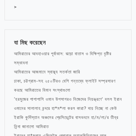
>
যা মিছ করেছেন
আমিরাতের আবহাওয়ার পূর্বাভাস: ঝড়ো বাতাস ও বিক্ষিপ্ত বৃষ্টির
সম্ভাবনা
আমিরাতের আজমানে স্বাস্থ্য সতর্কতা জারি
ঢাকা, চট্টগ্রাম-সহ ২৫০টিরও বেশি গন্তব্যে ফ্লাইট সম্প্রসারণ
করছে আমিরাতের বিমান সংস্থাগুলো
‘হরমুজের পাশাপাশি ওমান উপসাগরও নিজেদের নিয়ন্ত্রণে’ বলল ইরান
ওমানের সালালাহ বন্দরে হা*ম*লা করল কারা? দায় নিচ্ছে না কেউ
ইরাকি কুর্দিস্তান অঞ্চলের প্রেসিডেন্টের বাসভবনে হা/ম/লা/র তীব্র
নিন্দা জানালো আমিরাত
ইরানের হা*মলায় এমিরেটস গ্লোবাল অ্যালুমিনিয়ামের আল