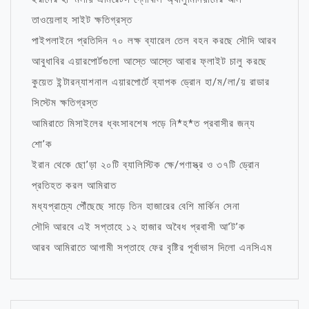
তাওয়েলাহ সাইট ক্ষতিগ্রস্ত
পাইপলাইনে প্রতিদিন ৭০ লক্ষ ব্যারেল তেল বহন করছে সৌদি আরব
আবুধাবির এয়ারপোর্টগুলো আস্তে আস্তে আবার ফ্লাইট চালু করছে
কুয়েত ইন্টারন্যাশনাল এয়ারপোর্টে ব্যাপক ড্রোন হা/ম/লা/য় রাডার
সিস্টেম ক্ষতিগ্রস্ত
আমিরাতে মিসাইলের ধ্বংসাবশেষ পড়ে নি*হ*ত প্রবাসীর জন্য
শো’ক
ইরান থেকে ছো’ড়া ২০টি ব্যালিস্টিক ক্ষে/পণাস্ত্র ও ৩৭টি ড্রোন
প্রতিহত করল আমিরাত
মধ্যপ্রাচ্যে পৌঁছেছে সাড়ে তিন হাজারের বেশি মার্কিন সেনা
সৌদি আরবে এই সপ্তাহে ১২ হাজার অবৈধ প্রবাসী আ’ট’ক
আরব আমিরাতে আগামী সপ্তাহে ফের বৃষ্টির পূর্বাভাস দিলো এনসিএম