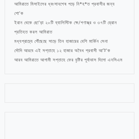
আমিরাতে মিসাইলের ধ্বংসাবশেষ পড়ে নি*হ*ত প্রবাসীর জন্য
শো’ক
ইরান থেকে ছো’ড়া ২০টি ব্যালিস্টিক ক্ষে/পণাস্ত্র ও ৩৭টি ড্রোন
প্রতিহত করল আমিরাত
মধ্যপ্রাচ্যে পৌঁছেছে সাড়ে তিন হাজারের বেশি মার্কিন সেনা
সৌদি আরবে এই সপ্তাহে ১২ হাজার অবৈধ প্রবাসী আ’ট’ক
আরব আমিরাতে আগামী সপ্তাহে ফের বৃষ্টির পূর্বাভাস দিলো এনসিএম