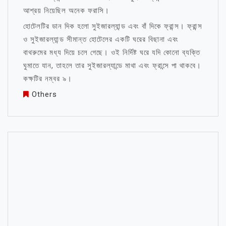
আশ্রয় নিয়েছিল অনেক ফরাসি।
হোটেলটির ডান দিক হলো সুইজারল্যান্ড এবং বাঁ দিকে ফ্রান্স। ফ্রান্স
ও সুইজারল্যান্ড সীমান্ত হোটেলের একটি ঘরের বিছানা এবং
বাথরুমের মধ্য দিয়ে চলে গেছে। ওই নির্দিষ্ট ঘরে যদি কোনো ব্যক্তি
ঘুমাতে যান, তাহলে তার সুইজারল্যান্ডে মাথা এবং ফ্রান্সে পা থাকবে।
কক্ষটির নম্বর ৯।
Others