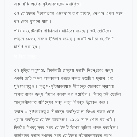
এবং বাকি অর্ধেক সুইজারল্যান্ডে অবস্থিত।
ওই হোটেলের বিছানাগুলো এমনভাবে রাখা হয়েছে, সেখানে একই সঙ্গে
দুই দেশে ঘুমানো যাবে।
পরিবার হোটেলটির পরিচালনার দায়িত্বে রয়েছে। ওই হোটেলের
পেছনে ১৮৬২ সালের ইতিহাস রয়েছে। একটি অধীনে হোটেলটি
নির্মাণ করা হয়।
মা নিয়ে উক্তি
ওই চুক্তি অনুসারে, নিকটবর্তী রাস্তায় ফরাসি নিয়ন্ত্রণের জন্য
একটা ছোট অঞ্চল অদলবদল করতে সম্মত হয়েছিল ফ্রান্স এবং
সুইজারল্যান্ড। ফ্রান্স-সুইজারল্যান্ড সীমান্তে যেকোনো স্থাপনা
অক্ষত রাখার জন্য নিয়মও বলবৎ করা হয়েছিল। কিন্তু ওই হোটেল
আন্তঃসীমান্ত বাণিজ্যের জন্য নতুন দিগন্ত উন্মোচন করে।
ফ্রান্স ও সুইজারল্যান্ড সীমান্তে অবস্থিত লা কিওর নামক ছোট
গ্রামে অবস্থিত হোটেল আরবেজ। ১৯২১ সালে খোলা হয় এটি।
দ্বিতীয় বিশ্বযুদ্ধের সময় হোটেলটি বিশেষ ভূমিকা পালন করেছিল।
জার্মানদের ফ্রান্স দখলের সময় হোটেলের সুইজারল্যান্ডের অংশে