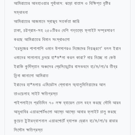
আমিরাতের আবহাওয়ার পূর্বাভাস: ঝড়ো বাতাস ও বিক্ষিপ্ত বৃষ্টির
সম্ভাবনা
আমিরাতের আজমানে স্বাস্থ্য সতর্কতা জারি
ঢাকা, চট্টগ্রাম-সহ ২৫০টিরও বেশি গন্তব্যে ফ্লাইট সম্প্রসারণ
করছে আমিরাতের বিমান সংস্থাগুলো
‘হরমুজের পাশাপাশি ওমান উপসাগরও নিজেদের নিয়ন্ত্রণে’ বলল ইরান
ওমানের সালালাহ বন্দরে হা*ম*লা করল কারা? দায় নিচ্ছে না কেউ
ইরাকি কুর্দিস্তান অঞ্চলের প্রেসিডেন্টের বাসভবনে হা/ম/লা/র তীব্র
নিন্দা জানালো আমিরাত
ইরানের হা*মলায় এমিরেটস গ্লোবাল অ্যালুমিনিয়ামের আল
তাওয়েলাহ সাইট ক্ষতিগ্রস্ত
পাইপলাইনে প্রতিদিন ৭০ লক্ষ ব্যারেল তেল বহন করছে সৌদি আরব
আবুধাবির এয়ারপোর্টগুলো আস্তে আস্তে আবার ফ্লাইট চালু করছে
কুয়েত ইন্টারন্যাশনাল এয়ারপোর্টে ব্যাপক ড্রোন হা/ম/লা/য় রাডার
সিস্টেম ক্ষতিগ্রস্ত