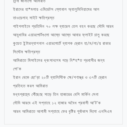
নিন্দা জানালো আমিরাত
ইরানের হা*মলায় এমিরেটস গ্লোবাল অ্যালুমিনিয়ামের আল
তাওয়েলাহ সাইট ক্ষতিগ্রস্ত
পাইপলাইনে প্রতিদিন ৭০ লক্ষ ব্যারেল তেল বহন করছে সৌদি আরব
আবুধাবির এয়ারপোর্টগুলো আস্তে আস্তে আবার ফ্লাইট চালু করছে
কুয়েত ইন্টারন্যাশনাল এয়ারপোর্টে ব্যাপক ড্রোন হা/ম/লা/য় রাডার
সিস্টেম ক্ষতিগ্রস্ত
আমিরাতে মিসাইলের ধ্বংসাবশেষ পড়ে নি*হ*ত প্রবাসীর জন্য
শো’ক
ইরান থেকে ছো’ড়া ২০টি ব্যালিস্টিক ক্ষে/পণাস্ত্র ও ৩৭টি ড্রোন
প্রতিহত করল আমিরাত
মধ্যপ্রাচ্যে পৌঁছেছে সাড়ে তিন হাজারের বেশি মার্কিন সেনা
সৌদি আরবে এই সপ্তাহে ১২ হাজার অবৈধ প্রবাসী আ’ট’ক
আরব আমিরাতে আগামী সপ্তাহে ফের বৃষ্টির পূর্বাভাস দিলো এনসিএম