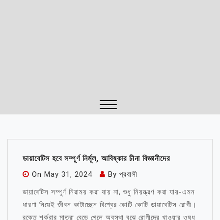
Close
Menu
ডায়াবেটিস হবে সম্পূর্ণ নির্মূল, আবিষ্কার চীনা বিজ্ঞানীদের
On
May 31, 2024
By
প্রবাসী
ডায়াবেটিস সম্পূর্ণ নিরাময় করা যায় না, শুধু নিয়ন্ত্রণ করা যায়-এমন
ধারণা নিয়েই জীবন কাটাচ্ছেন বিশ্বের কোটি কোটি ডায়াবেটিস রোগী।
রক্তে শর্করার মাত্রা বেড়ে গেলে অবস্থা বুঝে রোগীদের খাওয়ার ওষুধ