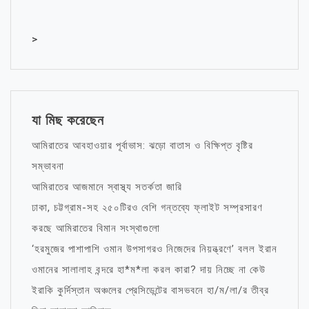
>
যা মিছ করেছেন
আমিরাতের আবহাওয়ার পূর্বাভাস: ঝড়ো বাতাস ও বিক্ষিপ্ত বৃষ্টির
সম্ভাবনা
আমিরাতের আজমানে স্বাস্থ্য সতর্কতা জারি
ঢাকা, চট্টগ্রাম-সহ ২৫০টিরও বেশি গন্তব্যে ফ্লাইট সম্প্রসারণ
করছে আমিরাতের বিমান সংস্থাগুলো
‘হরমুজের পাশাপাশি ওমান উপসাগরও নিজেদের নিয়ন্ত্রণে’ বলল ইরান
ওমানের সালালাহ বন্দরে হা*ম*লা করল কারা? দায় নিচ্ছে না কেউ
ইরাকি কুর্দিস্তান অঞ্চলের প্রেসিডেন্টের বাসভবনে হা/ম/লা/র তীব্র