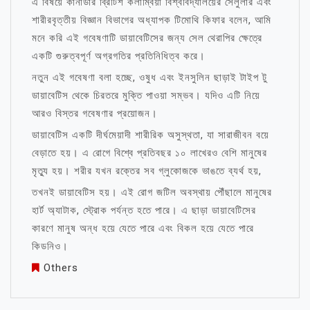
এ বিষয়ে কানাডার ব্রিটিশ কলাম্বিয়া বিশ্ববিদ্যালয়ের সেলুলার এবং
শারীরবৃত্তীয় বিজ্ঞান বিভাগের অধ্যাপক টিমোথি কিফার বলেন, আমি
মনে করি এই গবেষণাটি ডায়াবেটিসের জন্য সেল থেরাপির ক্ষেত্রে
একটি গুরুত্বপূর্ণ অগ্রগতির প্রতিনিধিত্ব করে।
নতুন এই গবেষণা বলা হচ্ছে, ওষুধ এবং ইনসুলিন ছাড়াই টাইপ টু
ডায়াবেটিস থেকে চিরতরে মুক্তি পাওয়া সম্ভব। যদিও এটি নিয়ে
আরও বিস্তর গবেষণার প্রয়োজন।
ডায়াবেটিস একটি দীর্ঘমেয়াদী শারীরিক অসুস্থতা, যা সারাজীবন বয়ে
বেড়াতে হয়। এ রোগে বিশ্বে প্রতিবছর ১০ লাখেরও বেশি মানুষের
মৃত্যু হয়। শরীর যখন রক্তের সব গ্লুকোজকে ভাঙতে ব্যর্থ হয়,
তখনই ডায়াবেটিস হয়। এই রোগ জটিল অবস্থায় পৌঁছালে মানুষের
হার্ট অ্যাটাক, স্ট্রোক পর্যন্ত হতে পারে। এ ছাড়া ডায়াবেটিসের
কারণে মানুষ অন্ধ হয়ে যেতে পারে এবং বিকল হয়ে যেতে পারে
কিডনিও।
Others