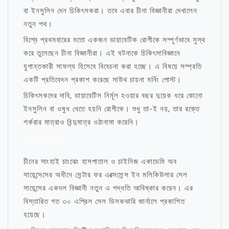
বা ইনসুলিন দেন চিকিৎসকরা। তবে এবার চীনা বিজ্ঞানীরা দেখালেন
নতুন পথ।
বিশ্বে প্রথমবারের মতো একজন ডায়াবেটিক রোগীকে সম্পূর্ণভাবে সুস্থ
করে তুলেছেন চীনা বিজ্ঞানীরা। এই ঘটনাকে চিকিৎসাবিজ্ঞানে
যুগান্তকারী সাফল্য হিসেবে বিবেচনা করা হচ্ছে। এ বিষয়ে সম্প্রতি
একটি প্রতিবেদন প্রকাশ করেছে সাউথ চায়না মর্নিং পোস্ট।
চিকিৎসকদের দাবি, ডায়াবেটিস নির্মূল হওয়ার বছর দুয়েক ধরে কোনো
ইনসুলিন বা ওষুধ খেতে হয়নি রোগীকে। শুধু তা-ই নয়, তার রক্তে
শর্করার মাত্রাও বিন্দুমাত্র ওঠানামা করেনি।
মা নিয়ে উক্তি
চীনের সাংহাই চাংঝেং হাসপাতাল ও চাইনিজ একাডেমি অব
সায়েন্সেসের অধীনে সেন্টার ফর এক্সেলেন্স ইন মলিকিউলার সেল
সায়েন্সের একদল বিজ্ঞানী নতুন এ পদ্ধতি আবিষ্কার করেন। এর
বিস্তারিত গত ৩০ এপ্রিল সেল ডিসকভারি জার্নালে প্রকাশিত
হয়েছে।