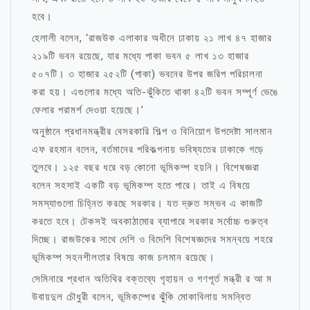
হবে।
হেলালী বলেন, ‘রাজউক এলাকার অধীনে ঢাকায় ২১ লাখ ৪৭ হাজার
২১৯টি ভবন রয়েছে, যার মধ্যে পাকা ভবন ৫ লাখ ১৩ হাজার
৫০৭টি। ৩ হাজার ২৫২টি (পাকা) ভবনের উপর জরিপ পরিচালনা
করা হয়। এগুলোর মধ্যে অতি-ঝুঁকিতে থাকা ৪২টি ভবন সম্পূর্ণ ভেঙে
ফেলার পরামর্শ দেওয়া হয়েছে।’
অনুষ্ঠানে প্রধানমন্ত্রীর বেসরকারি শিল্প ও বিনিয়োগ উপদেষ্টা সালমান
এফ রহমান বলেন, বর্তমানের পরিকল্পনায় ভবিষ্যতের ঢাকাকে গড়ে
তুলবে। ১২৫ বছর ধরে বড় কোনো ভূমিকম্প হয়নি। বিশেষজ্ঞরা
বলেন সহসাই একটি বড় ভূমিকম্প হতে পারে। তাই এ বিষয়ে
সমস্যাগুলো চিহ্নিত করছে সরকার। যত দ্রুত সম্ভব এ কাজটি
করতে হবে। টেকসই অবকাঠামোর ব্যাপারে সরকার সর্বোচ্চ গুরুত্ব
দিচ্ছে। রাজউকের সাথে দেশি ও বিদেশি বিশেষজ্ঞদের সমন্বয়ে শহরে
ভূমিকম্প সহনশীলতার বিষয়ে কাজ চলমান রয়েছে।
সেমিনারে প্রধান অতিথির বক্তব্যে গৃহায়ন ও গণপূর্ত মন্ত্রী র আ ম
উবায়দুল চৌধুরী বলেন, ভূমিকম্পের ঝুঁকি মোকাবিলায় সমন্বিত