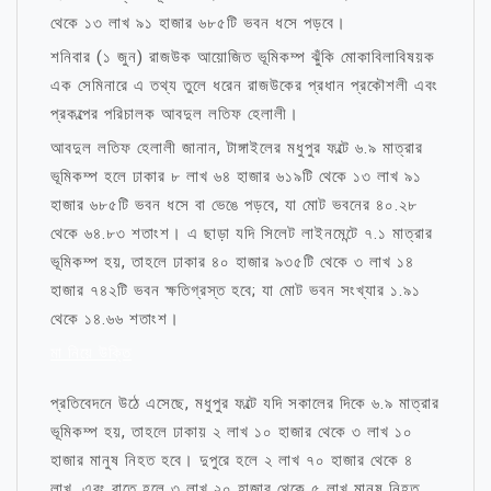
থেকে ১৩ লাখ ৯১ হাজার ৬৮৫টি ভবন ধসে পড়বে।
শনিবার (১ জুন) রাজউক আয়োজিত ভূমিকম্প ঝুঁকি মোকাবিলাবিষয়ক
এক সেমিনারে এ তথ্য তুলে ধরেন রাজউকের প্রধান প্রকৌশলী এবং
প্রকল্পের পরিচালক আবদুল লতিফ হেলালী।
আবদুল লতিফ হেলালী জানান, টাঙ্গাইলের মধুপুর ফল্টে ৬.৯ মাত্রার
ভূমিকম্প হলে ঢাকার ৮ লাখ ৬৪ হাজার ৬১৯টি থেকে ১৩ লাখ ৯১
হাজার ৬৮৫টি ভবন ধসে বা ভেঙে পড়বে, যা মোট ভবনের ৪০.২৮
থেকে ৬৪.৮৩ শতাংশ। এ ছাড়া যদি সিলেট লাইনমেন্টে ৭.১ মাত্রার
ভূমিকম্প হয়, তাহলে ঢাকার ৪০ হাজার ৯৩৫টি থেকে ৩ লাখ ১৪
হাজার ৭৪২টি ভবন ক্ষতিগ্রস্ত হবে; যা মোট ভবন সংখ্যার ১.৯১
থেকে ১৪.৬৬ শতাংশ।
মা নিয়ে উক্তি
প্রতিবেদনে উঠে এসেছে, মধুপুর ফল্টে যদি সকালের দিকে ৬.৯ মাত্রার
ভূমিকম্প হয়, তাহলে ঢাকায় ২ লাখ ১০ হাজার থেকে ৩ লাখ ১০
হাজার মানুষ নিহত হবে। দুপুরে হলে ২ লাখ ৭০ হাজার থেকে ৪
লাখ, এবং রাতে হলে ৩ লাখ ২০ হাজার থেকে ৫ লাখ মানুষ নিহত