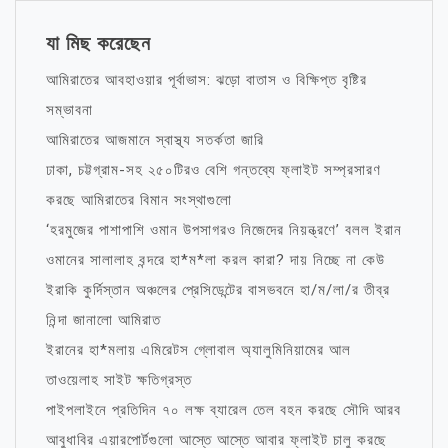
যা মিছ করেছেন
আমিরাতের আবহাওয়ার পূর্বাভাস: ঝড়ো বাতাস ও বিক্ষিপ্ত বৃষ্টির
সম্ভাবনা
আমিরাতের আজমানে স্বাস্থ্য সতর্কতা জারি
ঢাকা, চট্টগ্রাম-সহ ২৫০টিরও বেশি গন্তব্যে ফ্লাইট সম্প্রসারণ
করছে আমিরাতের বিমান সংস্থাগুলো
‘হরমুজের পাশাপাশি ওমান উপসাগরও নিজেদের নিয়ন্ত্রণে’ বলল ইরান
ওমানের সালালাহ বন্দরে হা*ম*লা করল কারা? দায় নিচ্ছে না কেউ
ইরাকি কুর্দিস্তান অঞ্চলের প্রেসিডেন্টের বাসভবনে হা/ম/লা/র তীব্র
নিন্দা জানালো আমিরাত
ইরানের হা*মলায় এমিরেটস গ্লোবাল অ্যালুমিনিয়ামের আল
তাওয়েলাহ সাইট ক্ষতিগ্রস্ত
পাইপলাইনে প্রতিদিন ৭০ লক্ষ ব্যারেল তেল বহন করছে সৌদি আরব
আবুধাবির এয়ারপোর্টগুলো আস্তে আস্তে আবার ফ্লাইট চালু করছে