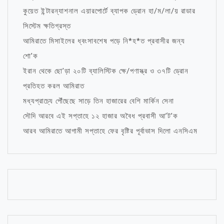
কুয়েত ইন্টারন্যাশনাল এয়ারপোর্টে ব্যাপক ড্রোন হা/ম/লা/য় রাডার
সিস্টেম ক্ষতিগ্রস্ত
আমিরাতে মিসাইলের ধ্বংসাবশেষ পড়ে নি*হ*ত প্রবাসীর জন্য
শো’ক
ইরান থেকে ছো’ড়া ২০টি ব্যালিস্টিক ক্ষে/পণাস্ত্র ও ৩৭টি ড্রোন
প্রতিহত করল আমিরাত
মধ্যপ্রাচ্যে পৌঁছেছে সাড়ে তিন হাজারের বেশি মার্কিন সেনা
সৌদি আরবে এই সপ্তাহে ১২ হাজার অবৈধ প্রবাসী আ’ট’ক
আরব আমিরাতে আগামী সপ্তাহে ফের বৃষ্টির পূর্বাভাস দিলো এনসিএম