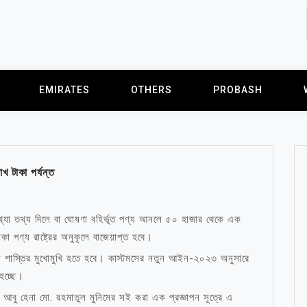
EMIRATES
OTHERS
PROBASH
খ টাকা পর্যন্ত
থ্যা তথ্য দিলে বা ঘোষণা বহির্ভূত পণ্য আনলে ৫০ হাজার থেকে এক
কা পণ্য রাষ্ট্রের অনুকূলে বাজেয়াপ্ত হবে।
ী শাস্তির মুখোমুখি হতে হবে। কাস্টমসের নতুন আইন-২০২৩ অনুসারে
হচ্ছে।
আবু হেনা মো. রহমাতুল মুনিমের সই করা এক প্রজ্ঞাপন সূত্রে এ