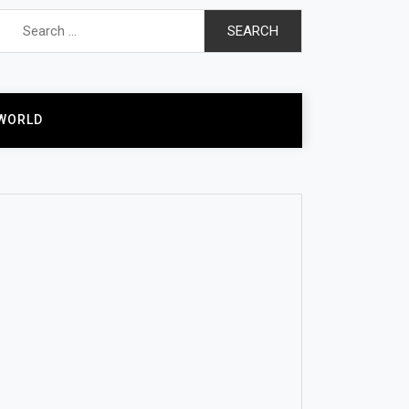
Search
for:
WORLD