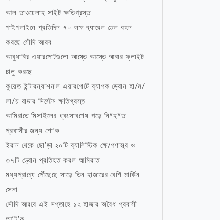
আল তাওয়েলাহ সাইট ক্ষতিগ্রস্ত
পাইপলাইনে প্রতিদিন ৭০ লক্ষ ব্যারেল তেল বহন
করছে সৌদি আরব
আবুধাবির এয়ারপোর্টগুলো আস্তে আস্তে আবার ফ্লাইট
চালু করছে
কুয়েত ইন্টারন্যাশনাল এয়ারপোর্টে ব্যাপক ড্রোন হা/ম/
লা/য় রাডার সিস্টেম ক্ষতিগ্রস্ত
আমিরাতে মিসাইলের ধ্বংসাবশেষ পড়ে নি*হ*ত
প্রবাসীর জন্য শো’ক
ইরান থেকে ছো’ড়া ২০টি ব্যালিস্টিক ক্ষে/পণাস্ত্র ও
৩৭টি ড্রোন প্রতিহত করল আমিরাত
মধ্যপ্রাচ্যে পৌঁছেছে সাড়ে তিন হাজারের বেশি মার্কিন
সেনা
সৌদি আরবে এই সপ্তাহে ১২ হাজার অবৈধ প্রবাসী
আ’ট’ক