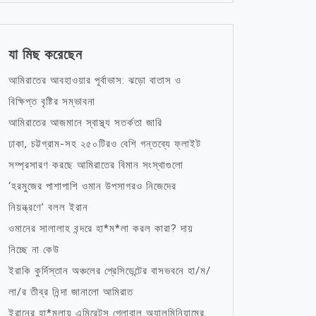
যা মিছ করেছেন
আমিরাতের আবহাওয়ার পূর্বাভাস: ঝড়ো বাতাস ও
বিক্ষিপ্ত বৃষ্টির সম্ভাবনা
আমিরাতের আজমানে স্বাস্থ্য সতর্কতা জারি
ঢাকা, চট্টগ্রাম-সহ ২৫০টিরও বেশি গন্তব্যে ফ্লাইট
সম্প্রসারণ করছে আমিরাতের বিমান সংস্থাগুলো
‘হরমুজের পাশাপাশি ওমান উপসাগরও নিজেদের
নিয়ন্ত্রণে’ বলল ইরান
ওমানের সালালাহ বন্দরে হা*ম*লা করল কারা? দায়
নিচ্ছে না কেউ
ইরাকি কুর্দিস্তান অঞ্চলের প্রেসিডেন্টের বাসভবনে হা/ম/
লা/র তীব্র নিন্দা জানালো আমিরাত
ইরানের হা*মলায় এমিরেটস গ্লোবাল অ্যালুমিনিয়ামের