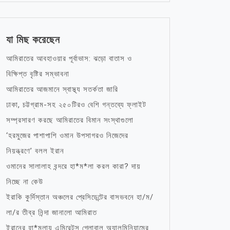
যা মিছ করেছেন
আমিরাতের আবহাওয়ার পূর্বাভাস: ঝড়ো বাতাস ও
বিক্ষিপ্ত বৃষ্টির সম্ভাবনা
আমিরাতের আজমানে স্বাস্থ্য সতর্কতা জারি
ঢাকা, চট্টগ্রাম-সহ ২৫০টিরও বেশি গন্তব্যে ফ্লাইট
সম্প্রসারণ করছে আমিরাতের বিমান সংস্থাগুলো
‘হরমুজের পাশাপাশি ওমান উপসাগরও নিজেদের
নিয়ন্ত্রণে’ বলল ইরান
ওমানের সালালাহ বন্দরে হা*ম*লা করল কারা? দায়
নিচ্ছে না কেউ
ইরাকি কুর্দিস্তান অঞ্চলের প্রেসিডেন্টের বাসভবনে হা/ম/
লা/র তীব্র নিন্দা জানালো আমিরাত
ইরানের হা*মলায় এমিরেটস গ্লোবাল অ্যালুমিনিয়ামের