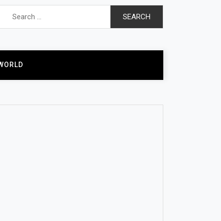
Search
for:
WORLD