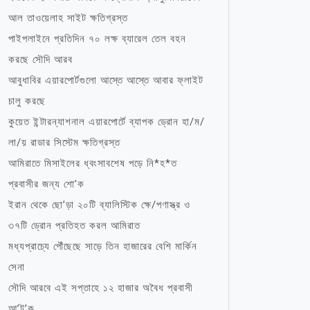
আল তাওয়েলাহ সাইট ক্ষতিগ্রস্ত
পাইপলাইনে প্রতিদিন ৭০ লক্ষ ব্যারেল তেল বহন
করছে সৌদি আরব
আবুধাবির এয়ারপোর্টগুলো আস্তে আস্তে আবার ফ্লাইট
চালু করছে
কুয়েত ইন্টারন্যাশনাল এয়ারপোর্টে ব্যাপক ড্রোন হা/ম/
লা/য় রাডার সিস্টেম ক্ষতিগ্রস্ত
আমিরাতে মিসাইলের ধ্বংসাবশেষ পড়ে নি*হ*ত
প্রবাসীর জন্য শো’ক
ইরান থেকে ছো’ড়া ২০টি ব্যালিস্টিক ক্ষে/পণাস্ত্র ও
৩৭টি ড্রোন প্রতিহত করল আমিরাত
মধ্যপ্রাচ্যে পৌঁছেছে সাড়ে তিন হাজারের বেশি মার্কিন
সেনা
সৌদি আরবে এই সপ্তাহে ১২ হাজার অবৈধ প্রবাসী
আ’ট’ক