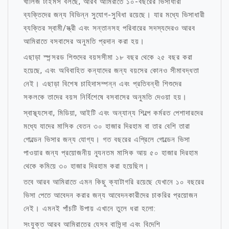
খালিজ টাইমস বলছে, আরব আমিরাতে ১০-বছরের ভিসাধারী
ব্যক্তিদের জন্য বিভিন্ন সুযোগ-সুবিধা রয়েছে। যার মধ্যে ভিসাধারী
ব্যক্তির স্বামী/স্ত্রী এবং সন্তানসহ পরিবারের সদস্যদেরও আরব
আমিরাতে বসবাসের অনুমতি প্রদান করা হয়।
এছাড়া স্পন্সরড শিশুদের বয়সসীমা ১৮ বছর থেকে ২৫ বছর করা
হয়েছে, এবং অবিবাহিত কন্যাদের জন্য বয়সের কোনও সীমাবদ্ধতা
নেই। এছাড়া বিশেষ চাহিদাসম্পন্ন এবং প্রতিবন্ধী শিশুদের
সকলকে তাদের বয়স নির্বিশেষে বসবাসের অনুমতি দেওয়া হয়।
স্বাস্থ্যসেবা, মিডিয়া, আইটি এবং অন্যান্য শিল্পে কর্মরত পেশাদারদের
মধ্যে যাদের মাসিক বেতন ৩০ হাজার দিরহাম বা তার বেশি তারা
গোল্ডেন ভিসার জন্য যোগ্য। গত বছরের এপ্রিলে গোল্ডেন ভিসা
পাওয়ার জন্য প্রয়োজনীয় ন্যূনতম মাসিক আয় ৫০ হাজার দিরহাম
থেকে কমিয়ে ৩০ হাজার দিরহাম করা হয়েছিল।
তবে আরব আমিরাতে এমন কিছু ক্যাটাগরি রয়েছে যেখানে ১০ বছরের
ভিসা পেতে আবেদন করার জন্য আবেদনকারীদের চাকরির প্রয়োজন
নেই। এমনই পাঁচটি উপায় এখানে তুলে ধরা হলো:
সংযুক্ত আরব আমিরাতের যেসব বাসিন্দা এবং বিদেশি