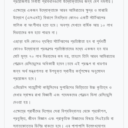
প্রয়োজনীয় নির্বাহী প্রবিধানগুলো উদ্যোক্তাদের জন্য বেশ নমনীয়।
এক্ষেত্রে একজন উদ্যোক্তাকে আরব আমিরাতের ক্ষুদ্র ও মাঝারি
উদ্যোগ (এসএমই) বিভাগে নিবন্ধিত কোনও একটি স্টার্টআপের
মালিক বা অংশীদার হতে হবে। অবশ্য সেখানে বার্ষিক আয় ১০ লাখ
দিরহামের কম হতে পারবে না।
এছাড়া যদি কোনও ব্যক্তি স্টার্টআপের প্রতিষ্ঠাতা হন বা পূর্ববর্তী
কোনও উদ্যোক্তা প্রকল্পের প্রতিষ্ঠাতাদের মধ্যে একজন হন যার
মোট মূল্য ৭০ লাখ দিরহামের কম নয়, তাহলে তিনি আরব আমিরাতের
গোল্ডেন রেসিডেন্সের অধিকারী হবেন।তবে এই প্রকল্প বা ধারণার
জন্য অর্থ মন্ত্রণালয় বা উপযুক্ত স্থানীয় কর্তৃপক্ষের অনুমোদন
প্রয়োজন হবে।
এমিরেটস সায়েন্টিস্ট কাউন্সিলের সুপারিশের ভিত্তিতে উচ্চ কৃতিত্ব ও
মেধার স্বাক্ষর রাখা বিজ্ঞানী এবং গবেষকদের গোল্ডেন ভিসা রেসিডেন্সি
দেওয়া হয়।
এক্ষেত্রে প্রার্থীদের বিশ্বের সেরা বিশ্ববিদ্যালয় থেকে প্রকৌশল,
প্রযুক্তি, জীবন বিজ্ঞান এবং প্রাকৃতিক বিজ্ঞানের বিষয়ে পিএইচডি বা
স্নাতকোত্তর ডিগ্রি থাকতে হবে। এর পাশাপাশি উল্লেখযোগ্য