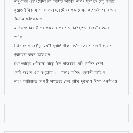
আবুধাবির এয়ারপোর্টগুলো আস্তে আস্তে আবার ফ্লাইট চালু করছে
কুয়েত ইন্টারন্যাশনাল এয়ারপোর্টে ব্যাপক ড্রোন হা/ম/লা/য় রাডার
সিস্টেম ক্ষতিগ্রস্ত
আমিরাতে মিসাইলের ধ্বংসাবশেষ পড়ে নি*হ*ত প্রবাসীর জন্য
শো’ক
ইরান থেকে ছো’ড়া ২০টি ব্যালিস্টিক ক্ষে/পণাস্ত্র ও ৩৭টি ড্রোন
প্রতিহত করল আমিরাত
মধ্যপ্রাচ্যে পৌঁছেছে সাড়ে তিন হাজারের বেশি মার্কিন সেনা
সৌদি আরবে এই সপ্তাহে ১২ হাজার অবৈধ প্রবাসী আ’ট’ক
আরব আমিরাতে আগামী সপ্তাহে ফের বৃষ্টির পূর্বাভাস দিলো এনসিএম