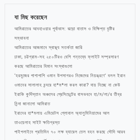
যা মিছ করেছেন
আমিরাতের আবহাওয়ার পূর্বাভাস: ঝড়ো বাতাস ও বিক্ষিপ্ত বৃষ্টির
সম্ভাবনা
আমিরাতের আজমানে স্বাস্থ্য সতর্কতা জারি
ঢাকা, চট্টগ্রাম-সহ ২৫০টিরও বেশি গন্তব্যে ফ্লাইট সম্প্রসারণ
করছে আমিরাতের বিমান সংস্থাগুলো
‘হরমুজের পাশাপাশি ওমান উপসাগরও নিজেদের নিয়ন্ত্রণে’ বলল ইরান
ওমানের সালালাহ বন্দরে হা*ম*লা করল কারা? দায় নিচ্ছে না কেউ
ইরাকি কুর্দিস্তান অঞ্চলের প্রেসিডেন্টের বাসভবনে হা/ম/লা/র তীব্র
নিন্দা জানালো আমিরাত
ইরানের হা*মলায় এমিরেটস গ্লোবাল অ্যালুমিনিয়ামের আল
তাওয়েলাহ সাইট ক্ষতিগ্রস্ত
পাইপলাইনে প্রতিদিন ৭০ লক্ষ ব্যারেল তেল বহন করছে সৌদি আরব