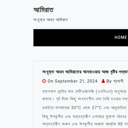
Skip
আমিরাত
to
content
সংযুক্ত আরব আমিরাত
HOME
সংযুক্ত আরব আমিরাতের আবহাওয়ায় আজ বৃষ্টির সম্ভা
On
September 21, 2024
By
প্রবাসী
ন্যাশনাল সেন্টার অফ মেটিওরোলজি (এনসিএম) অনুসারে 
থাকবে। পূর্ব দিকে কিছু সংবহনশীল মেঘ তৈরি হওয়ার সম্
দুবাইতে তাপমাত্রা 30°C থেকে 37°C এবং আবুধাবিত
কিছু উপকূলীয় এবং অভ্যন্তরীণ এলাকায় কুয়াশা গঠনের
অভ্যন্তরীণ অঞ্চল এবং উপকূলীয় অঞ্চলে আর্দ্রতা 90 শত