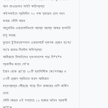
আল তাওয়েলাহ সাইট ক্ষতিগ্রস্ত
পাইপলাইনে প্রতিদিন ৭০ লক্ষ ব্যারেল তেল বহন
করছে সৌদি আরব
আবুধাবির এয়ারপোর্টগুলো আস্তে আস্তে আবার ফ্লাইট
চালু করছে
কুয়েত ইন্টারন্যাশনাল এয়ারপোর্টে ব্যাপক ড্রোন হা/ম/
লা/য় রাডার সিস্টেম ক্ষতিগ্রস্ত
আমিরাতে মিসাইলের ধ্বংসাবশেষ পড়ে নি*হ*ত
প্রবাসীর জন্য শো’ক
ইরান থেকে ছো’ড়া ২০টি ব্যালিস্টিক ক্ষে/পণাস্ত্র ও
৩৭টি ড্রোন প্রতিহত করল আমিরাত
মধ্যপ্রাচ্যে পৌঁছেছে সাড়ে তিন হাজারের বেশি মার্কিন
সেনা
সৌদি আরবে এই সপ্তাহে ১২ হাজার অবৈধ প্রবাসী
আ’ট’ক