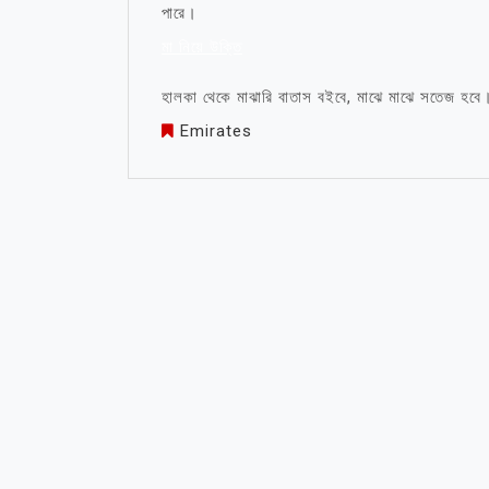
পারে।
মা নিয়ে উক্তি
হালকা থেকে মাঝারি বাতাস বইবে, মাঝে মাঝে সতেজ হব
Emirates