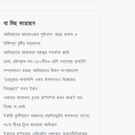
যা মিছ করেছেন
আমিরাতের আবহাওয়ার পূর্বাভাস: ঝড়ো বাতাস ও
বিক্ষিপ্ত বৃষ্টির সম্ভাবনা
আমিরাতের আজমানে স্বাস্থ্য সতর্কতা জারি
ঢাকা, চট্টগ্রাম-সহ ২৫০টিরও বেশি গন্তব্যে ফ্লাইট
সম্প্রসারণ করছে আমিরাতের বিমান সংস্থাগুলো
‘হরমুজের পাশাপাশি ওমান উপসাগরও নিজেদের
নিয়ন্ত্রণে’ বলল ইরান
ওমানের সালালাহ বন্দরে হা*ম*লা করল কারা? দায়
নিচ্ছে না কেউ
ইরাকি কুর্দিস্তান অঞ্চলের প্রেসিডেন্টের বাসভবনে হা/ম/
লা/র তীব্র নিন্দা জানালো আমিরাত
ইরানের হা*মলায় এমিরেটস গ্লোবাল অ্যালুমিনিয়ামের