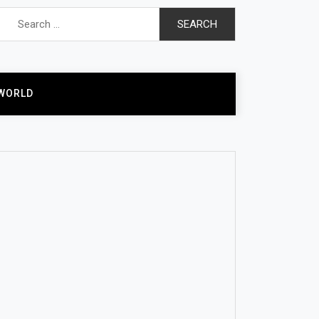
Search
for:
WORLD