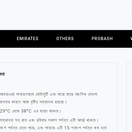
EMIRATES
OTHERS
PROBASH
বনা
আবহাওয়া সাধারণভাবে মোটামুটি এবং মাঝে মাঝে আংশিক মেঘলা
ভাবনার কারণে আজ বৃষ্টির সম্ভাবনা রয়েছে।
ে 29°C থেকে 38°C এর মধ্যে থাকবে।
 সম্ভাবনা সহ রাত এবং রবিবার সকাল পর্যন্ত এটি আর্দ্র থাকবে।
াংশ পর্যন্ত যেতে পারে, এবং পাহাড়ে এটি 15 শতাংশ পর্যন্ত কম হতে