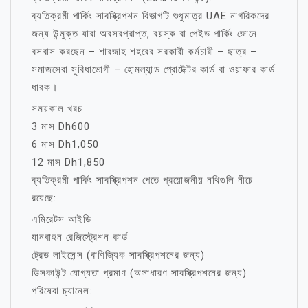
ব্যতিক্রমী পার্কিং সাবস্ক্রিপশন বিভাগটি শুধুমাত্র UAE নাগরিকদের
জন্য উন্মুক্ত যারা অবসরপ্রাপ্ত, বয়স্ক বা পেইড পার্কিং জোনে
বসবাস করছেন – শারজাহ শহরের সরকারী কর্মচারী – ছাত্র –
সমাজসেবা সুবিধাভোগী – হোমল্যান্ড প্রোটেক্টর কার্ড বা ওয়াফার কার্ড
ধারক।
সময়কাল খরচ
3 মাস Dh600
6 মাস Dh1,050
12 মাস Dh1,850
ব্যতিক্রমী পার্কিং সাবস্ক্রিপশন পেতে প্রয়োজনীয় নথিগুলি নীচে
রয়েছে:
এমিরেটস আইডি
যানবাহন রেজিস্ট্রেশন কার্ড
ট্রেড লাইসেন্স (বাণিজ্যিক সাবস্ক্রিপশনের জন্য)
ডিসকাউন্ট যোগ্যতা প্রমাণ (অসাধারণ সাবস্ক্রিপশনের জন্য)
পরিষেবা চ্যানেল: