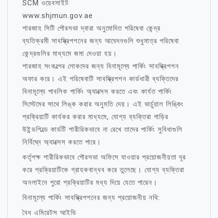
SCM ওয়েবসাইট
www.shjmun.gov.ae
শারজাহ সিটি পৌরসভা দ্বারা অনুমোদিত পরিষেবা কেন্দ্র
ব্যতিক্রমী সাবস্ক্রিপশনের জন্য আবেদনগুলি শুধুমাত্র পরিষেবা
কেন্দ্রগুলির মাধ্যমে জমা দেওয়া হয়।
শারজাহ সংকল্পের লোকদের জন্য বিনামূল্যে পার্কিং সাবস্ক্রিপশন
অফার করে। এই পরিষেবাটি সাবস্ক্রিপশন কার্ডধারী ব্যক্তিদের
বিনামূল্যে পাবলিক পার্কিং অ্যাক্সেস করতে এবং কার্যত পার্কিং
সিস্টেমের সাথে লিঙ্ক করার অনুমতি দেয়। এই ভার্চুয়াল লিঙ্কিং
প্রক্রিয়াটি কার্যকর করার মাধ্যমে, যোগ্য ব্যক্তিরা গাড়ির
উইন্ডশিল্ডে কার্ডটি শারীরিকভাবে না রেখে তাদের পার্কিং সুবিধাগুলি
নির্বিঘ্নে অ্যাক্সেস করতে পারে।
কর্তৃপক্ষ শারীরিকভাবে পৌরসভা অফিসে যাওয়ার প্রয়োজনীয়তা দূর
করে প্রক্রিয়াটিকে গ্রাহকবান্ধব করে তুলেছে। যোগ্য ব্যক্তিরা
অনলাইনে পুরো প্রক্রিয়াটির মধ্য দিয়ে যেতে পারেন।
বিনামূল্যে পার্কিং সাবস্ক্রিপশনের জন্য প্রয়োজনীয় নথি:
বৈধ এমিরেটস আইডি