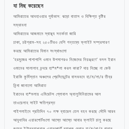
যা মিছ করেছেন
আমিরাতের আবহাওয়ার পূর্বাভাস: ঝড়ো বাতাস ও বিক্ষিপ্ত বৃষ্টির
সম্ভাবনা
আমিরাতের আজমানে স্বাস্থ্য সতর্কতা জারি
ঢাকা, চট্টগ্রাম-সহ ২৫০টিরও বেশি গন্তব্যে ফ্লাইট সম্প্রসারণ
করছে আমিরাতের বিমান সংস্থাগুলো
‘হরমুজের পাশাপাশি ওমান উপসাগরও নিজেদের নিয়ন্ত্রণে’ বলল ইরান
ওমানের সালালাহ বন্দরে হা*ম*লা করল কারা? দায় নিচ্ছে না কেউ
ইরাকি কুর্দিস্তান অঞ্চলের প্রেসিডেন্টের বাসভবনে হা/ম/লা/র তীব্র
নিন্দা জানালো আমিরাত
ইরানের হা*মলায় এমিরেটস গ্লোবাল অ্যালুমিনিয়ামের আল
তাওয়েলাহ সাইট ক্ষতিগ্রস্ত
পাইপলাইনে প্রতিদিন ৭০ লক্ষ ব্যারেল তেল বহন করছে সৌদি আরব
আবুধাবির এয়ারপোর্টগুলো আস্তে আস্তে আবার ফ্লাইট চালু করছে
কুয়েত ইন্টারন্যাশনাল এয়ারপোর্টে ব্যাপক ড্রোন হা/ম/লা/য় রাডার