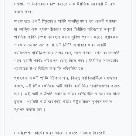
সমাধান গাড়িচালকদের চাপ কমাতে এবং ট্রাফিক ব্যবস্থা উন্নত
করতে পারে।
শারজাহতে একটি প্রিপেইড পার্কিং সাবস্ক্রিপশন হল একটি সমাধান
যা ব্যক্তি এবং ব্যবসায়িকদের তাদের নির্বাচিত পরিকল্পনা অনুযায়ী
পাবলিক পার্কিং স্পেস ব্যবহার করার সুবিধা প্রদান করে। গ্রাহকরা
শারজার সমস্ত এলাকা বা দুটি নির্দিষ্ট এলাকার জন্য একটি
ব্যক্তিগত সাবস্ক্রিপশনের মধ্যে বেছে নিতে পারেন, যখন ব্যবসাগুলি
শহর-ব্যাপী পার্কিং পরিকল্পনা বেছে নিতে পারে। নির্বাচিত সদস্যতার
প্রকারের উপর ভিত্তি করে ফি পরিবর্তিত হয়।
গ্রাহকরা একটি পার্কিং স্টিকার পান, কিন্তু প্রক্রিয়াটিকে সহজতর
করতে, এই স্টিকারগুলিকে স্মার্ট পার্কিং কার্ড দিয়ে প্রতিস্থাপন করতে
হবে। এই স্মার্ট কার্ডগুলি সরাসরি গাড়ির রেজিস্ট্রেশন নম্বরের সাথে
যুক্ত। প্রতিটি কার্ড অবশ্যই গাড়ির উইন্ডস্ক্রিনে দৃশ্যমানভাবে
স্থাপন করতে হবে।
মা নিয়ে উক্তি
সাবস্ক্রিপশন কার্ডের জন্য আবেদন করতে শারজাহ ক্রিকেট