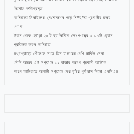
সিস্টেম ক্ষতিগ্রস্ত
আমিরাতে মিসাইলের ধ্বংসাবশেষ পড়ে নি*হ*ত প্রবাসীর জন্য
শো’ক
ইরান থেকে ছো’ড়া ২০টি ব্যালিস্টিক ক্ষে/পণাস্ত্র ও ৩৭টি ড্রোন
প্রতিহত করল আমিরাত
মধ্যপ্রাচ্যে পৌঁছেছে সাড়ে তিন হাজারের বেশি মার্কিন সেনা
সৌদি আরবে এই সপ্তাহে ১২ হাজার অবৈধ প্রবাসী আ’ট’ক
আরব আমিরাতে আগামী সপ্তাহে ফের বৃষ্টির পূর্বাভাস দিলো এনসিএম