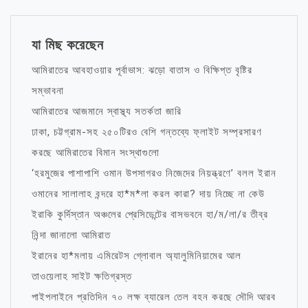
যা মিছ করেছেন
আমিরাতের আবহাওয়ার পূর্বাভাস: ঝড়ো বাতাস ও বিক্ষিপ্ত বৃষ্টির
সম্ভাবনা
আমিরাতের আজমানে স্বাস্থ্য সতর্কতা জারি
ঢাকা, চট্টগ্রাম-সহ ২৫০টিরও বেশি গন্তব্যে ফ্লাইট সম্প্রসারণ
করছে আমিরাতের বিমান সংস্থাগুলো
‘হরমুজের পাশাপাশি ওমান উপসাগরও নিজেদের নিয়ন্ত্রণে’ বলল ইরান
ওমানের সালালাহ বন্দরে হা*ম*লা করল কারা? দায় নিচ্ছে না কেউ
ইরাকি কুর্দিস্তান অঞ্চলের প্রেসিডেন্টের বাসভবনে হা/ম/লা/র তীব্র
নিন্দা জানালো আমিরাত
ইরানের হা*মলায় এমিরেটস গ্লোবাল অ্যালুমিনিয়ামের আল
তাওয়েলাহ সাইট ক্ষতিগ্রস্ত
পাইপলাইনে প্রতিদিন ৭০ লক্ষ ব্যারেল তেল বহন করছে সৌদি আরব