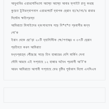
আবুধাবির এয়ারপোর্টগুলো আস্তে আস্তে আবার ফ্লাইট চালু করছে
কুয়েত ইন্টারন্যাশনাল এয়ারপোর্টে ব্যাপক ড্রোন হা/ম/লা/য় রাডার
সিস্টেম ক্ষতিগ্রস্ত
আমিরাতে মিসাইলের ধ্বংসাবশেষ পড়ে নি*হ*ত প্রবাসীর জন্য
শো’ক
ইরান থেকে ছো’ড়া ২০টি ব্যালিস্টিক ক্ষে/পণাস্ত্র ও ৩৭টি ড্রোন
প্রতিহত করল আমিরাত
মধ্যপ্রাচ্যে পৌঁছেছে সাড়ে তিন হাজারের বেশি মার্কিন সেনা
সৌদি আরবে এই সপ্তাহে ১২ হাজার অবৈধ প্রবাসী আ’ট’ক
আরব আমিরাতে আগামী সপ্তাহে ফের বৃষ্টির পূর্বাভাস দিলো এনসিএম