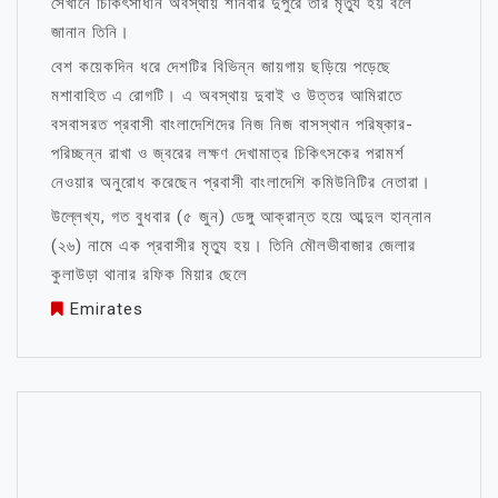
সেখানে চিকিৎসাধীন অবস্থায় শনিবার দুপুরে তার মৃত্যু হয় বলে
জানান তিনি।
বেশ কয়েকদিন ধরে দেশটির বিভিন্ন জায়গায় ছড়িয়ে পড়েছে
মশাবাহিত এ রোগটি। এ অবস্থায় দুবাই ও উত্তর আমিরাতে
বসবাসরত প্রবাসী বাংলাদেশিদের নিজ নিজ বাসস্থান পরিষ্কার-
পরিচ্ছন্ন রাখা ও জ্বরের লক্ষণ দেখামাত্র চিকিৎসকের পরামর্শ
নেওয়ার অনুরোধ করেছেন প্রবাসী বাংলাদেশি কমিউনিটির নেতারা।
উল্লেখ্য, গত বুধবার (৫ জুন) ডেঙ্গু আক্রান্ত হয়ে আব্দুল হান্নান
(২৬) নামে এক প্রবাসীর মৃত্যু হয়। তিনি মৌলভীবাজার জেলার
কুলাউড়া থানার রফিক মিয়ার ছেলে
Emirates