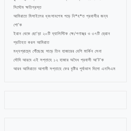
সিস্টেম ক্ষতিগ্রস্ত
আমিরাতে মিসাইলের ধ্বংসাবশেষ পড়ে নি*হ*ত প্রবাসীর জন্য
শো’ক
ইরান থেকে ছো’ড়া ২০টি ব্যালিস্টিক ক্ষে/পণাস্ত্র ও ৩৭টি ড্রোন
প্রতিহত করল আমিরাত
মধ্যপ্রাচ্যে পৌঁছেছে সাড়ে তিন হাজারের বেশি মার্কিন সেনা
সৌদি আরবে এই সপ্তাহে ১২ হাজার অবৈধ প্রবাসী আ’ট’ক
আরব আমিরাতে আগামী সপ্তাহে ফের বৃষ্টির পূর্বাভাস দিলো এনসিএম