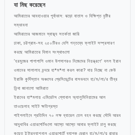
যা মিছ করেছেন
আমিরাতের আবহাওয়ার পূর্বাভাস: ঝড়ো বাতাস ও বিক্ষিপ্ত বৃষ্টির
সম্ভাবনা
আমিরাতের আজমানে স্বাস্থ্য সতর্কতা জারি
ঢাকা, চট্টগ্রাম-সহ ২৫০টিরও বেশি গন্তব্যে ফ্লাইট সম্প্রসারণ
করছে আমিরাতের বিমান সংস্থাগুলো
‘হরমুজের পাশাপাশি ওমান উপসাগরও নিজেদের নিয়ন্ত্রণে’ বলল ইরান
ওমানের সালালাহ বন্দরে হা*ম*লা করল কারা? দায় নিচ্ছে না কেউ
ইরাকি কুর্দিস্তান অঞ্চলের প্রেসিডেন্টের বাসভবনে হা/ম/লা/র তীব্র
নিন্দা জানালো আমিরাত
ইরানের হা*মলায় এমিরেটস গ্লোবাল অ্যালুমিনিয়ামের আল
তাওয়েলাহ সাইট ক্ষতিগ্রস্ত
পাইপলাইনে প্রতিদিন ৭০ লক্ষ ব্যারেল তেল বহন করছে সৌদি আরব
আবুধাবির এয়ারপোর্টগুলো আস্তে আস্তে আবার ফ্লাইট চালু করছে
কুয়েত ইন্টারন্যাশনাল এয়ারপোর্টে ব্যাপক ড্রোন হা/ম/লা/য় রাডার