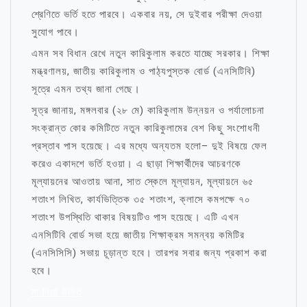
শ্রেণিতে ভর্তি হতে পারবে। একবার নয়, সে দুইবার পরীক্ষা দেওয়া
সুযোগ পাবে।
এমন সব বিধান রেখে নতুন কারিকুলাম করতে যাচ্ছে সরকার। শিক্ষা
মন্ত্রণালয়, জাতীয় কারিকুলাম ও পাঠ্যপুস্তক বোর্ড (এনসিটিবি)
সূত্রে এমন তথ্য জানা গেছে।
সূত্র জানায়, মঙ্গলবার (২৮ মে) কারিকুলাম উন্নয়ন ও পর্যালোচনা
সংক্রান্ত কোর কমিটিতে নতুন কারিকুলামের বেশ কিছু সংশোধনী
প্রস্তাব পাস হয়েছে। এর মধ্যে অন্যতম হলো– দুই বিষয়ে ফেল
করেও একাদশে ভর্তি হওয়া। এ ছাড়া শিক্ষার্থীদের আচরণকে
মূল্যায়নের আওতায় আনা, সাত স্কেলে মূল্যায়ন, মূল্যায়নে ৬৫
শতাংশ লিখিত, কার্যভিত্তিক ৩৫ শতাংশ, ক্লাসে কমপক্ষে ৭০
শতাংশ উপস্থিতি থাকার বিষয়টিও পাস হয়েছে। এটি এখন
এনসিটিবি বোর্ড সভা হয়ে জাতীয় শিক্ষাক্রম সমন্বয় কমিটির
(এনসিসিসি) সভায় চূড়ান্ত হবে। তারপর সবার জন্য প্রকাশ করা
হবে।
মা নিয়ে উক্তি