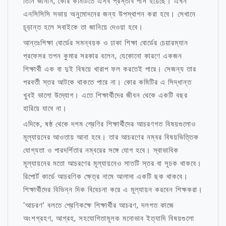
তিনি জানান, কোর কমিটিতে এসব প্রস্তাব পাস হয়েছে। এখন
এনসিসিসি সভায় অনুমোদনের জন্য উপস্থাপন করা হবে। সেখানে
চূড়ান্ত হলে সবাইকে তা জানিয়ে দেওয়া হবে।
আন্তঃশিক্ষা বোর্ডের সমন্বয়ক ও ঢাকা শিক্ষা বোর্ডের চেয়ারম্যান
প্রফেসর তপন কুমার সরকার বলেন, যেকোনো কারণে একজন
শিক্ষার্থী এক বা দুই বিষয়ে খারাপ ফল করতেই পারে। সেজন্য তার
পরবর্তী স্তর আটকে থাকতে পারে না। কোর কমিটির এ সিদ্ধান্ত
খুবই ভালো উদ্যোগ। এতে শিক্ষার্থীদের জীবন থেকে একটি বছর
হারিয়ে যাবে না।
এদিকে, ষষ্ঠ থেকে দশম শ্রেণির শিক্ষার্থীদের আচরণগত বিষয়গুলোও
মূল্যায়নের আওতায় আনা হবে। তার আচরণের নম্বর বিষয়ভিত্তিক
যোগ্যতা ও পারদর্শিতার নম্বরের সঙ্গে যোগ হবে। স্বাভাবিক
মূল্যায়নের মতো আচরণের মূল্যায়নেও সাতটি স্তর বা সূচক থাকবে।
রিপোর্ট কার্ডে আচরণিক ক্ষেত্র নামে আলাদা একটি ছক থাকবে।
শিক্ষার্থীদের বিভিন্ন দিক বিবেচনা করে এ মূল্যায়ন করবেন শিক্ষকরা।
‘আচরণ’ বলতে শ্রেণিকক্ষে শিক্ষার্থীর আচরণ, দলগত কাজে
অংশগ্রহণ, আগ্রহ, সহযোগিতামূলক মনোভাব ইত্যাদি বিষয়গুলো