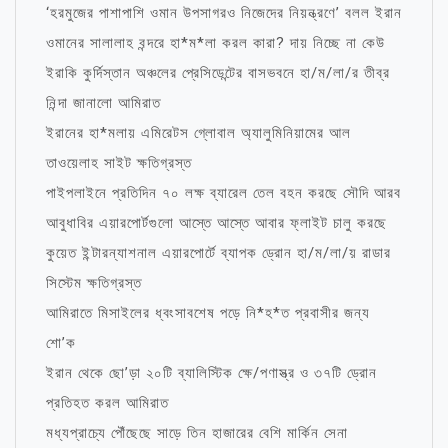
‘হরমুজের পাশাপাশি ওমান উপসাগরও নিজেদের নিয়ন্ত্রণে’ বলল ইরান
ওমানের সালালাহ বন্দরে হা*ম*লা করল কারা? দায় নিচ্ছে না কেউ
ইরাকি কুর্দিস্তান অঞ্চলের প্রেসিডেন্টের বাসভবনে হা/ম/লা/র তীব্র
নিন্দা জানালো আমিরাত
ইরানের হা*মলায় এমিরেটস গ্লোবাল অ্যালুমিনিয়ামের আল
তাওয়েলাহ সাইট ক্ষতিগ্রস্ত
পাইপলাইনে প্রতিদিন ৭০ লক্ষ ব্যারেল তেল বহন করছে সৌদি আরব
আবুধাবির এয়ারপোর্টগুলো আস্তে আস্তে আবার ফ্লাইট চালু করছে
কুয়েত ইন্টারন্যাশনাল এয়ারপোর্টে ব্যাপক ড্রোন হা/ম/লা/য় রাডার
সিস্টেম ক্ষতিগ্রস্ত
আমিরাতে মিসাইলের ধ্বংসাবশেষ পড়ে নি*হ*ত প্রবাসীর জন্য
শো’ক
ইরান থেকে ছো’ড়া ২০টি ব্যালিস্টিক ক্ষে/পণাস্ত্র ও ৩৭টি ড্রোন
প্রতিহত করল আমিরাত
মধ্যপ্রাচ্যে পৌঁছেছে সাড়ে তিন হাজারের বেশি মার্কিন সেনা