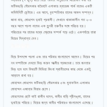
শুক্রবার (৭ জুন) রাতে বিয়ে পরবর্তী অনুষ্ঠানের আয়োজন করা হয়
ফটিকছড়ি পৌরসভার বারৈহাট এলাকায় ম্যারেজ পার্ক নামের একটি
কমিউনিটি সেন্টারে। এর আগে, বৃহস্পতিবার তাদের আকদ সম্পন্ন।
জানা যায়, মোরশেদ দুবাই প্রবাসী। সেখানে থাকাকালীন গত ২-৩
বছর আগে পচলা নামের এক সুন্দরী তরুণীর সঙ্গে পরিচয় হয়।
পরিচয়ের পর তাদের মধ্যে প্রেমের সম্পর্ক গড়ে ওঠে। একপর্যায়ে তারা
বিয়ের সিদ্ধান্ত নেন।
মা নিয়ে উক্তি
বিয়ে উপলক্ষে পচলা এবং তার পরিবার বাংলাদেশে আসেন। বিয়ের পর
নব দম্পতিকে দেখতে ভিড় করেন আত্মীয় স্বজনেরা। তবে জনতার
ভিড় হবে বলে বিষয়টি মিডিয়া কিংবা স্থানীয়দের কাছ থেকে একটু
আড়ালে রাখা হয়।
মোহাম্মদ মোরশেদ ফটিকছড়ি পৌরসভার ৫নং মুনাফখিল এলাকার
মোহাম্মদ এজাহার মিয়ার ছেলে।
মোরশেদের ছোট ভাই রাকীব বলেন, ভাবীর বাড়ি শ্রীলঙ্কা, তাদের
দুবাইয়ে পরিচয়। বিয়ের জন্য ভাবীর পরিবারও বাংলাদেশে এসেছে।