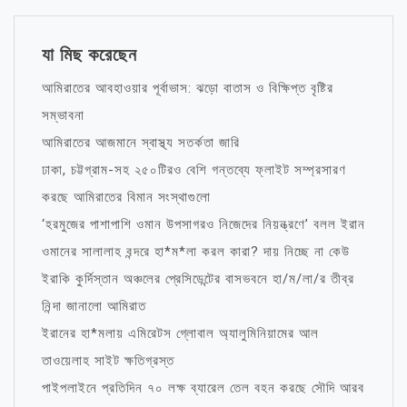
যা মিছ করেছেন
আমিরাতের আবহাওয়ার পূর্বাভাস: ঝড়ো বাতাস ও বিক্ষিপ্ত বৃষ্টির
সম্ভাবনা
আমিরাতের আজমানে স্বাস্থ্য সতর্কতা জারি
ঢাকা, চট্টগ্রাম-সহ ২৫০টিরও বেশি গন্তব্যে ফ্লাইট সম্প্রসারণ
করছে আমিরাতের বিমান সংস্থাগুলো
‘হরমুজের পাশাপাশি ওমান উপসাগরও নিজেদের নিয়ন্ত্রণে’ বলল ইরান
ওমানের সালালাহ বন্দরে হা*ম*লা করল কারা? দায় নিচ্ছে না কেউ
ইরাকি কুর্দিস্তান অঞ্চলের প্রেসিডেন্টের বাসভবনে হা/ম/লা/র তীব্র
নিন্দা জানালো আমিরাত
ইরানের হা*মলায় এমিরেটস গ্লোবাল অ্যালুমিনিয়ামের আল
তাওয়েলাহ সাইট ক্ষতিগ্রস্ত
পাইপলাইনে প্রতিদিন ৭০ লক্ষ ব্যারেল তেল বহন করছে সৌদি আরব