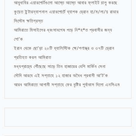
আবুধাবির এয়ারপোর্টগুলো আস্তে আস্তে আবার ফ্লাইট চালু করছে
কুয়েত ইন্টারন্যাশনাল এয়ারপোর্টে ব্যাপক ড্রোন হা/ম/লা/য় রাডার
সিস্টেম ক্ষতিগ্রস্ত
আমিরাতে মিসাইলের ধ্বংসাবশেষ পড়ে নি*হ*ত প্রবাসীর জন্য
শো’ক
ইরান থেকে ছো’ড়া ২০টি ব্যালিস্টিক ক্ষে/পণাস্ত্র ও ৩৭টি ড্রোন
প্রতিহত করল আমিরাত
মধ্যপ্রাচ্যে পৌঁছেছে সাড়ে তিন হাজারের বেশি মার্কিন সেনা
সৌদি আরবে এই সপ্তাহে ১২ হাজার অবৈধ প্রবাসী আ’ট’ক
আরব আমিরাতে আগামী সপ্তাহে ফের বৃষ্টির পূর্বাভাস দিলো এনসিএম