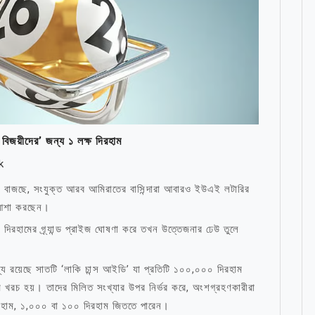
ত বিজয়ীদের’ জন্য ১ লক্ষ দিরহাম
k
 বাজছে, সংযুক্ত আরব আমিরাতের বাসিন্দারা আবারও ইউএই লটারির
 আশা করছেন।
ন দিরহামের গ্র্যান্ড প্রাইজ ঘোষণা করে তখন উত্তেজনার ঢেউ তুলে
্যে রয়েছে সাতটি ‘লাকি চান্স আইডি’ যা প্রতিটি ১০০,০০০ দিরহাম
রহাম খরচ হয়। তাদের মিলিত সংখ্যার উপর নির্ভর করে, অংশগ্রহণকারীরা
িরহাম, ১,০০০ বা ১০০ দিরহাম জিততে পারেন।