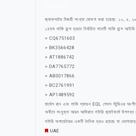
মা নিয়ে উক্তি
জ্যাকপটের বিজয়ী সংখ্যা ঘোষণা করা হয়েছে: ১০, ৫, 
১৪তম লাকি চান্স ড্রতে নির্বাচিত সাতটি লাকি চান্স আইডি 
> CQ6751603
> BK3566428
> AT1886742
> DA7765772
> AB0017866
> BC2761991
> AP1489592
মার্বেল রান এবং লাকি ল্যাগুন EQL গেমস স্টুডিওর অংশীদার
অধীনে সংযুক্ত আরব আমিরাত লটারি প্ল্যাটফর্মে উপলব্ধ
লটারি অপারেটরের একটি দৈনিক ড্রও রয়েছে যা খেলোয়াড
UAE