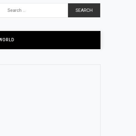
Search
for:
WORLD