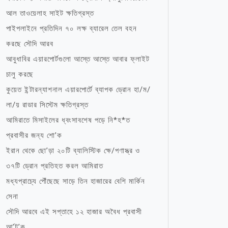
আল তাওয়েলাহ সাইট ক্ষতিগ্রস্ত
পাইপলাইনে প্রতিদিন ৭০ লক্ষ ব্যারেল তেল বহন
করছে সৌদি আরব
আবুধাবির এয়ারপোর্টগুলো আস্তে আস্তে আবার ফ্লাইট
চালু করছে
কুয়েত ইন্টারন্যাশনাল এয়ারপোর্টে ব্যাপক ড্রোন হা/ম/
লা/য় রাডার সিস্টেম ক্ষতিগ্রস্ত
আমিরাতে মিসাইলের ধ্বংসাবশেষ পড়ে নি*হ*ত
প্রবাসীর জন্য শো’ক
ইরান থেকে ছো’ড়া ২০টি ব্যালিস্টিক ক্ষে/পণাস্ত্র ও
৩৭টি ড্রোন প্রতিহত করল আমিরাত
মধ্যপ্রাচ্যে পৌঁছেছে সাড়ে তিন হাজারের বেশি মার্কিন
সেনা
সৌদি আরবে এই সপ্তাহে ১২ হাজার অবৈধ প্রবাসী
আ’ট’ক