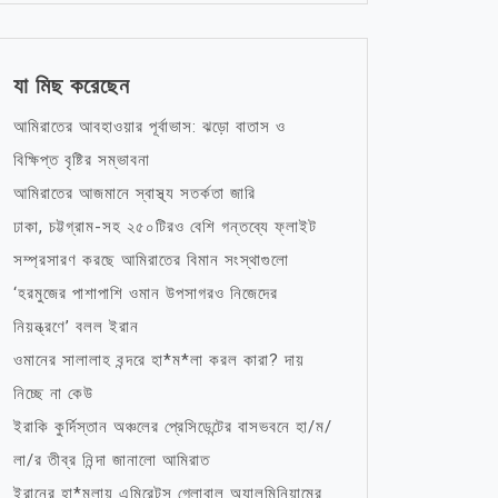
যা মিছ করেছেন
আমিরাতের আবহাওয়ার পূর্বাভাস: ঝড়ো বাতাস ও
বিক্ষিপ্ত বৃষ্টির সম্ভাবনা
আমিরাতের আজমানে স্বাস্থ্য সতর্কতা জারি
ঢাকা, চট্টগ্রাম-সহ ২৫০টিরও বেশি গন্তব্যে ফ্লাইট
সম্প্রসারণ করছে আমিরাতের বিমান সংস্থাগুলো
‘হরমুজের পাশাপাশি ওমান উপসাগরও নিজেদের
নিয়ন্ত্রণে’ বলল ইরান
ওমানের সালালাহ বন্দরে হা*ম*লা করল কারা? দায়
নিচ্ছে না কেউ
ইরাকি কুর্দিস্তান অঞ্চলের প্রেসিডেন্টের বাসভবনে হা/ম/
লা/র তীব্র নিন্দা জানালো আমিরাত
ইরানের হা*মলায় এমিরেটস গ্লোবাল অ্যালুমিনিয়ামের